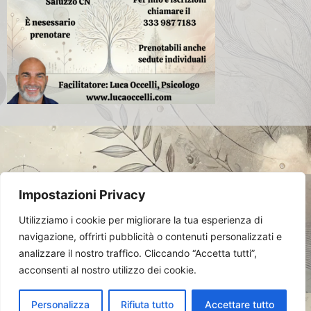
Impostazioni Privacy
© 2024 Luca Occelli. VAT no.
Utilizziamo i cookie per migliorare la tua esperienza di
IT03784910048. All Rights Reserved.
Privacy Policy
navigazione, offrirti pubblicità o contenuti personalizzati e
analizzare il nostro traffico. Cliccando “Accetta tutti”,
acconsenti al nostro utilizzo dei cookie.
Personalizza
Rifiuta tutto
Accettare tutto