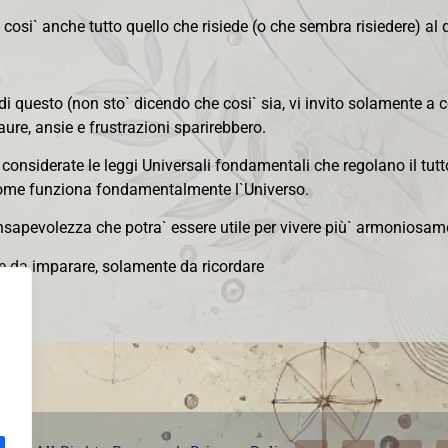
 cosi` anche tutto quello che risiede (o che sembra risiedere) al 
 questo (non sto` dicendo che cosi` sia, vi invito solamente a co
re, ansie e frustrazioni sparirebbero.
siderate le leggi Universali fondamentali che regolano il tutto 
come funziona fondamentalmente l`Universo.
apevolezza che potra` essere utile per vivere più` armoniosament
e da imparare, solamente da ricordare