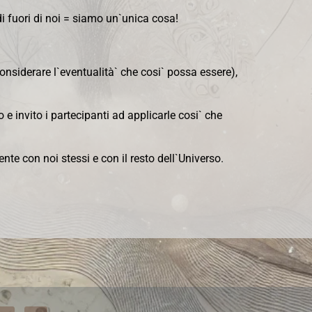
di fuori di noi = siamo un`unica cosa!
nsiderare l`eventualità` che cosi` possa essere),
e invito i partecipanti ad applicarle cosi` che
e con noi stessi e con il resto dell`Universo.