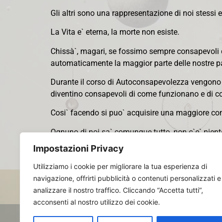
Gli altri sono una rappresentazione di noi stessi e
La Vita e` eterna, la morte non esiste.
Chissà`, magari, se fossimo sempre consapevoli di
automaticamente la maggior parte delle nostre pau
Durante il corso di Autoconsapevolezza vengono con
diventino consapevoli di come funzionano e di 
Cosi` facendo si puo` acquisire una maggiore cons
Ognuno di noi sa` comunque tutto, non c`e` nient
Impostazioni Privacy
CHI SIAMO VERAMENTE…
Utilizziamo i cookie per migliorare la tua esperienza di
navigazione, offrirti pubblicità o contenuti personalizzati e
analizzare il nostro traffico. Cliccando “Accetta tutti”,
acconsenti al nostro utilizzo dei cookie.