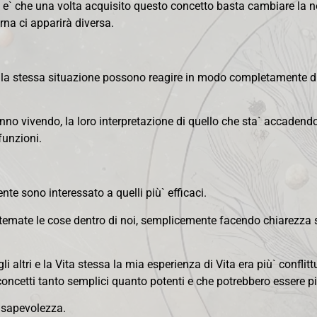
e` che una volta acquisito questo concetto basta cambiare la n
na ci apparirà diversa.
alla stessa situazione possono reagire in modo completamente di
anno vivendo, la loro interpretazione di quello che sta` accaden
funzioni.
nte sono interessato a quelli più` efficaci.
temate le cose dentro di noi, semplicemente facendo chiarezza s
ltri e la Vita stessa la mia esperienza di Vita era più` conflittua
ncetti tanto semplici quanto potenti e che potrebbero essere più`
onsapevolezza.