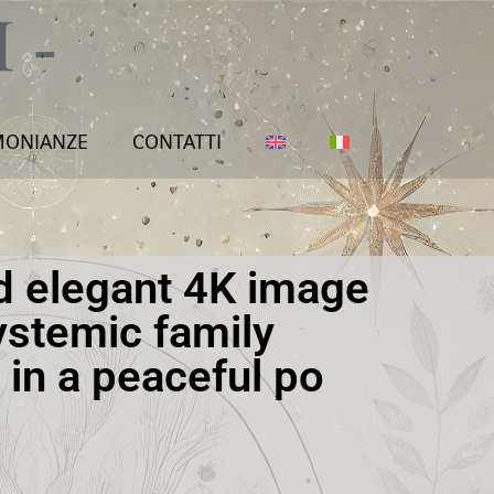
MONIANZE
CONTATTI
d elegant 4K image
ystemic family
 in a peaceful po