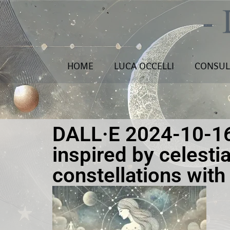
HOME
LUCA OCCELLI
CONSUL
DALL·E 2024-10-16
inspired by celesti
constellations with